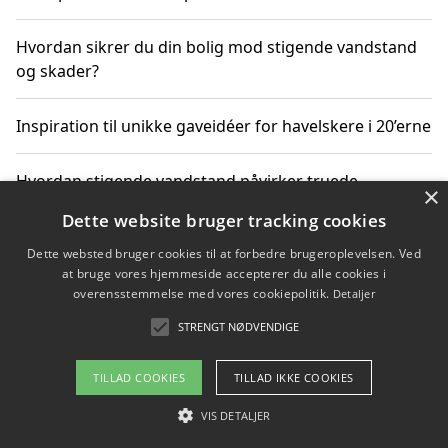
Hvordan sikrer du din bolig mod stigende vandstand
og skader?
Inspiration til unikke gaveidéer for havelskere i 20’erne
Hvordan stigende vandstand påvirker truede
×
dyrearter i Danmark
Dette website bruger tracking cookies
Dette websted bruger cookies til at forbedre brugeroplevelsen. Ved
Sådan vælger du de bedste vandrerygsække til
at bruge vores hjemmeside accepterer du alle cookies i
vandreture i Danmark
overensstemmelse med vores cookiepolitik.
Detaljer
STRENGT NØDVENDIGE
Copyright 2026 - Pilanto Aps
TILLAD COOKIES
TILLAD IKKE COOKIES
Om / kontakt
Blog
Betingelser
VIS DETALJER