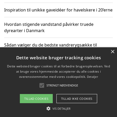
Inspiration til unikke gaveidéer for havelskere i 20’erne
Hvordan stigende vandstand påvirker truede
dyrearter i Danmark
Sådan vælger du de bedste vandrerygsække til
×
vandreture i Danmark
Dette website bruger tracking cookies
Dette websted bruger cookies til at forbedre brugeroplevelsen. Ved
at bruge vores hjemmeside accepterer du alle cookies i
Copyright 2026 - Pilanto Aps
overensstemmelse med vores cookiepolitik.
Detaljer
Om / kontakt
Blog
Betingelser
STRENGT NØDVENDIGE
TILLAD COOKIES
TILLAD IKKE COOKIES
VIS DETALJER