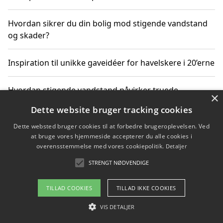
Hvordan sikrer du din bolig mod stigende vandstand
og skader?
Inspiration til unikke gaveidéer for havelskere i 20’erne
Hvordan stigende vandstand påvirker truede
×
dyrearter i Danmark
Dette website bruger tracking cookies
Dette websted bruger cookies til at forbedre brugeroplevelsen. Ved
Sådan vælger du de bedste vandrerygsække til
at bruge vores hjemmeside accepterer du alle cookies i
vandreture i Danmark
overensstemmelse med vores cookiepolitik.
Detaljer
STRENGT NØDVENDIGE
Copyright 2026 - Pilanto Aps
TILLAD COOKIES
TILLAD IKKE COOKIES
Om / kontakt
Blog
Betingelser
VIS DETALJER