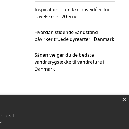
Inspiration til unikke gaveidéer for
havelskere i 20’erne
Hvordan stigende vandstand
påvirker truede dyrearter i Danmark
Sådan vælger du de bedste
vandrerygsække til vandreture i
Danmark
×
Om / kontakt
Blog
Betingelser
hjemmeside
er