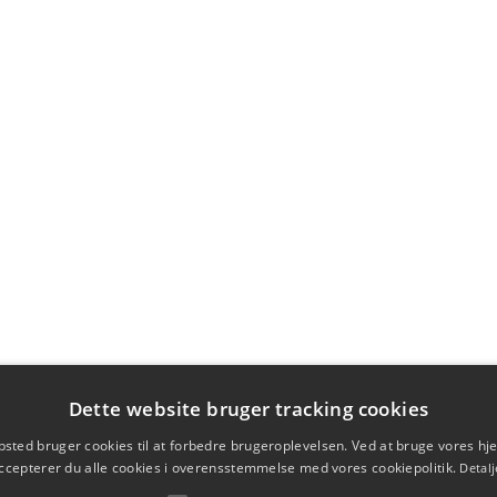
Dette website bruger tracking cookies
sted bruger cookies til at forbedre brugeroplevelsen. Ved at bruge vores 
ccepterer du alle cookies i overensstemmelse med vores cookiepolitik.
Detalj