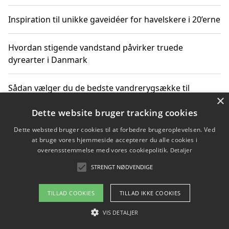
Inspiration til unikke gaveidéer for havelskere i 20’erne
Hvordan stigende vandstand påvirker truede
dyrearter i Danmark
Sådan vælger du de bedste vandrerygsække til
×
vandreture i Danmark
Dette website bruger tracking cookies
Dette websted bruger cookies til at forbedre brugeroplevelsen. Ved
at bruge vores hjemmeside accepterer du alle cookies i
Copyright 2026 - Pilanto Aps
overensstemmelse med vores cookiepolitik.
Detaljer
Om / kontakt
Blog
Betingelser
STRENGT NØDVENDIGE
TILLAD COOKIES
TILLAD IKKE COOKIES
VIS DETALJER