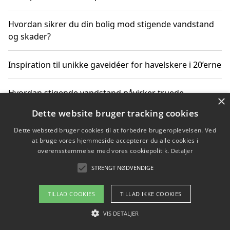
Hvordan sikrer du din bolig mod stigende vandstand
og skader?
Inspiration til unikke gaveidéer for havelskere i 20’erne
Hvordan stigende vandstand påvirker truede
×
dyrearter i Danmark
Dette website bruger tracking cookies
Dette websted bruger cookies til at forbedre brugeroplevelsen. Ved
Sådan vælger du de bedste vandrerygsække til
at bruge vores hjemmeside accepterer du alle cookies i
vandreture i Danmark
overensstemmelse med vores cookiepolitik.
Detaljer
STRENGT NØDVENDIGE
Copyright 2026 - Pilanto Aps
TILLAD COOKIES
TILLAD IKKE COOKIES
Om / kontakt
Blog
Betingelser
VIS DETALJER