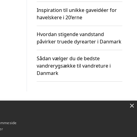
Inspiration til unikke gaveidéer for
havelskere i 20’erne
Hvordan stigende vandstand
påvirker truede dyrearter i Danmark
Sådan vælger du de bedste
vandrerygsække til vandreture i
Danmark
×
Om / kontakt
Blog
Betingelser
hjemmeside
er