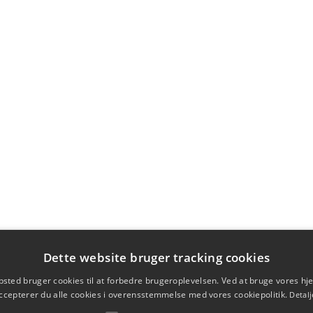
Dette website bruger tracking cookies
sted bruger cookies til at forbedre brugeroplevelsen. Ved at bruge vores 
ccepterer du alle cookies i overensstemmelse med vores cookiepolitik.
Detalj