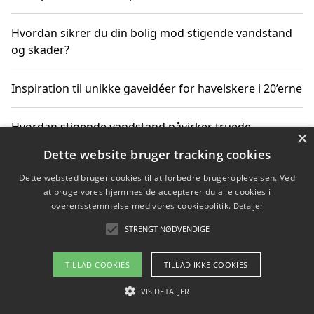
Hvordan sikrer du din bolig mod stigende vandstand
og skader?
Inspiration til unikke gaveidéer for havelskere i 20’erne
Hvordan stigende vandstand påvirker truede
×
dyrearter i Danmark
Dette website bruger tracking cookies
Dette websted bruger cookies til at forbedre brugeroplevelsen. Ved
Sådan vælger du de bedste vandrerygsække til
at bruge vores hjemmeside accepterer du alle cookies i
vandreture i Danmark
overensstemmelse med vores cookiepolitik.
Detaljer
STRENGT NØDVENDIGE
Copyright 2026 - Pilanto Aps
TILLAD COOKIES
TILLAD IKKE COOKIES
Om / kontakt
Blog
Betingelser
VIS DETALJER