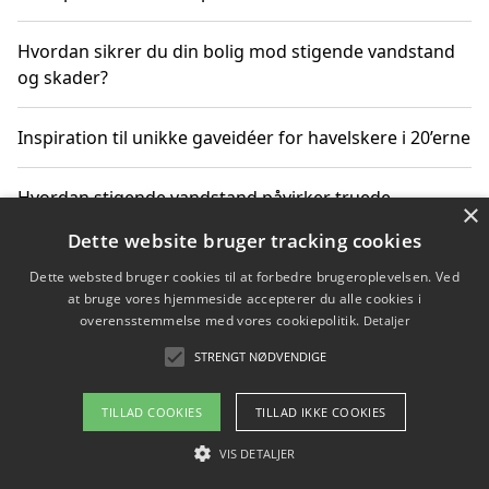
Hvordan sikrer du din bolig mod stigende vandstand
og skader?
Inspiration til unikke gaveidéer for havelskere i 20’erne
Hvordan stigende vandstand påvirker truede
×
dyrearter i Danmark
Dette website bruger tracking cookies
Dette websted bruger cookies til at forbedre brugeroplevelsen. Ved
Sådan vælger du de bedste vandrerygsække til
at bruge vores hjemmeside accepterer du alle cookies i
vandreture i Danmark
overensstemmelse med vores cookiepolitik.
Detaljer
STRENGT NØDVENDIGE
Copyright 2026 - Pilanto Aps
TILLAD COOKIES
TILLAD IKKE COOKIES
Om / kontakt
Blog
Betingelser
VIS DETALJER