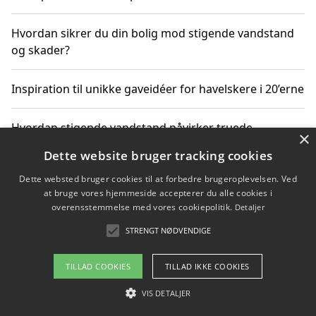
Hvordan sikrer du din bolig mod stigende vandstand
og skader?
Inspiration til unikke gaveidéer for havelskere i 20’erne
Hvordan stigende vandstand påvirker truede
×
dyrearter i Danmark
Dette website bruger tracking cookies
Dette websted bruger cookies til at forbedre brugeroplevelsen. Ved
Sådan vælger du de bedste vandrerygsække til
at bruge vores hjemmeside accepterer du alle cookies i
vandreture i Danmark
overensstemmelse med vores cookiepolitik.
Detaljer
STRENGT NØDVENDIGE
Copyright 2026 - Pilanto Aps
TILLAD COOKIES
TILLAD IKKE COOKIES
Om / kontakt
Blog
Betingelser
VIS DETALJER