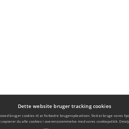
Dette website bruger tracking cookies
sted bruger cookies til at forbedre brugeroplevelsen. Ved at bruge vores 
ccepterer du alle cookies i overensstemmelse med vores cookiepolitik.
Detalj