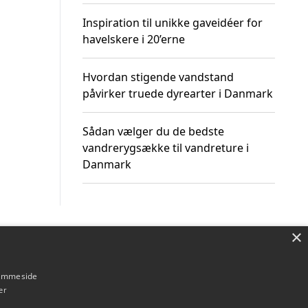
Inspiration til unikke gaveidéer for
havelskere i 20’erne
Hvordan stigende vandstand
påvirker truede dyrearter i Danmark
Sådan vælger du de bedste
vandrerygsække til vandreture i
Danmark
×
Om / kontakt
Blog
Betingelser
hjemmeside
er