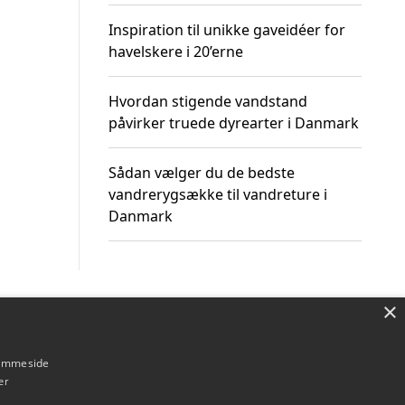
Inspiration til unikke gaveidéer for
havelskere i 20’erne
Hvordan stigende vandstand
påvirker truede dyrearter i Danmark
Sådan vælger du de bedste
vandrerygsække til vandreture i
Danmark
×
Om / kontakt
Blog
Betingelser
hjemmeside
er