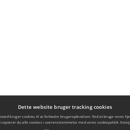
Dette website bruger tracking cookies
sted bruger cookies til at forbedre brugeroplevelsen. Ved at bruge vores 
ccepterer du alle cookies i overensstemmelse med vores cookiepolitik.
Detalj