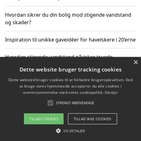
Hvordan sikrer du din bolig mod stigende vandstand
og skader?
Inspiration til unikke gaveidéer for havelskere i 20’erne
Hvordan stigende vandstand påvirker truede
×
dyrearter i Danmark
Dette website bruger tracking cookies
Dette websted bruger cookies til at forbedre brugeroplevelsen. Ved
Sådan vælger du de bedste vandrerygsække til
at bruge vores hjemmeside accepterer du alle cookies i
vandreture i Danmark
overensstemmelse med vores cookiepolitik.
Detaljer
STRENGT NØDVENDIGE
Copyright 2026 - Pilanto Aps
TILLAD COOKIES
TILLAD IKKE COOKIES
Om / kontakt
Blog
Betingelser
VIS DETALJER