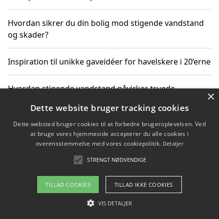
Hvordan sikrer du din bolig mod stigende vandstand
og skader?
Inspiration til unikke gaveidéer for havelskere i 20’erne
Hvordan stigende vandstand påvirker truede
×
dyrearter i Danmark
Dette website bruger tracking cookies
Dette websted bruger cookies til at forbedre brugeroplevelsen. Ved
Sådan vælger du de bedste vandrerygsække til
at bruge vores hjemmeside accepterer du alle cookies i
vandreture i Danmark
overensstemmelse med vores cookiepolitik.
Detaljer
STRENGT NØDVENDIGE
Copyright 2026 - Pilanto Aps
TILLAD COOKIES
TILLAD IKKE COOKIES
Om / kontakt
Blog
Betingelser
VIS DETALJER