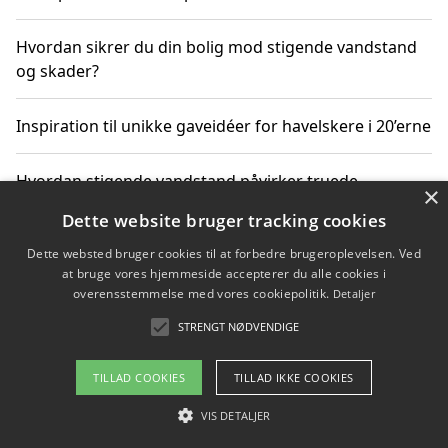
Hvordan sikrer du din bolig mod stigende vandstand
og skader?
Inspiration til unikke gaveidéer for havelskere i 20’erne
Hvordan stigende vandstand påvirker truede
×
dyrearter i Danmark
Dette website bruger tracking cookies
Dette websted bruger cookies til at forbedre brugeroplevelsen. Ved
Sådan vælger du de bedste vandrerygsække til
at bruge vores hjemmeside accepterer du alle cookies i
vandreture i Danmark
overensstemmelse med vores cookiepolitik.
Detaljer
STRENGT NØDVENDIGE
Copyright 2026 - Pilanto Aps
TILLAD COOKIES
TILLAD IKKE COOKIES
Om / kontakt
Blog
Betingelser
VIS DETALJER