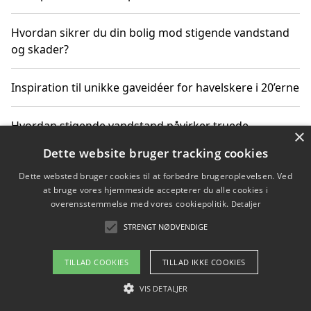
Hvordan sikrer du din bolig mod stigende vandstand
og skader?
Inspiration til unikke gaveidéer for havelskere i 20’erne
Hvordan stigende vandstand påvirker truede
×
dyrearter i Danmark
Dette website bruger tracking cookies
Dette websted bruger cookies til at forbedre brugeroplevelsen. Ved
Sådan vælger du de bedste vandrerygsække til
at bruge vores hjemmeside accepterer du alle cookies i
vandreture i Danmark
overensstemmelse med vores cookiepolitik.
Detaljer
STRENGT NØDVENDIGE
Copyright 2026 - Pilanto Aps
TILLAD COOKIES
TILLAD IKKE COOKIES
Om / kontakt
Blog
Betingelser
VIS DETALJER