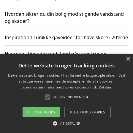
Hvordan sikrer du din bolig mod stigende vandstand
og skader?
Inspiration til unikke gaveidéer for havelskere i 20’erne
Hvordan stigende vandstand påvirker truede
×
dyrearter i Danmark
Dette website bruger tracking cookies
Dette websted bruger cookies til at forbedre brugeroplevelsen. Ved
Sådan vælger du de bedste vandrerygsække til
at bruge vores hjemmeside accepterer du alle cookies i
vandreture i Danmark
overensstemmelse med vores cookiepolitik.
Detaljer
STRENGT NØDVENDIGE
Copyright 2026 - Pilanto Aps
TILLAD COOKIES
TILLAD IKKE COOKIES
Om / kontakt
Blog
Betingelser
VIS DETALJER