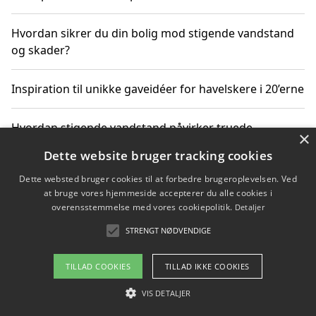
Hvordan sikrer du din bolig mod stigende vandstand
og skader?
Inspiration til unikke gaveidéer for havelskere i 20’erne
Hvordan stigende vandstand påvirker truede
×
dyrearter i Danmark
Dette website bruger tracking cookies
Dette websted bruger cookies til at forbedre brugeroplevelsen. Ved
Sådan vælger du de bedste vandrerygsække til
at bruge vores hjemmeside accepterer du alle cookies i
vandreture i Danmark
overensstemmelse med vores cookiepolitik.
Detaljer
STRENGT NØDVENDIGE
Copyright 2026 - Pilanto Aps
TILLAD COOKIES
TILLAD IKKE COOKIES
Om / kontakt
Blog
Betingelser
VIS DETALJER