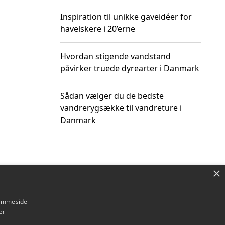
Inspiration til unikke gaveidéer for
havelskere i 20’erne
Hvordan stigende vandstand
påvirker truede dyrearter i Danmark
Sådan vælger du de bedste
vandrerygsække til vandreture i
Danmark
×
Om / kontakt
Blog
Betingelser
hjemmeside
er