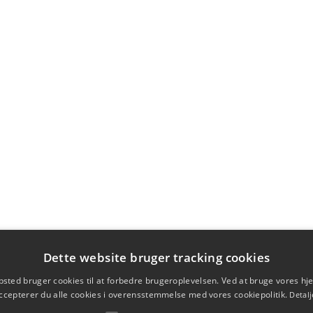
Dette website bruger tracking cookies
sted bruger cookies til at forbedre brugeroplevelsen. Ved at bruge vores 
ccepterer du alle cookies i overensstemmelse med vores cookiepolitik.
Detalj