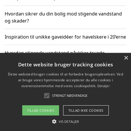
Hvordan sikrer du din bolig mod stigende vandstand
og skader?
Inspiration til unikke gaveidéer for havelskere i 20’erne
Hvordan stigende vandstand påvirker truede
×
dyrearter i Danmark
Dette website bruger tracking cookies
Dette websted bruger cookies til at forbedre brugeroplevelsen. Ved
Sådan vælger du de bedste vandrerygsække til
at bruge vores hjemmeside accepterer du alle cookies i
vandreture i Danmark
overensstemmelse med vores cookiepolitik.
Detaljer
STRENGT NØDVENDIGE
Copyright 2026 - Pilanto Aps
TILLAD COOKIES
TILLAD IKKE COOKIES
Om / kontakt
Blog
Betingelser
VIS DETALJER