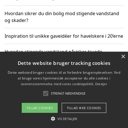
Hvordan sikrer du din bolig mod stigende vandstand
og skader?
Inspiration til unikke gaveidéer for havelskere i 20’erne
Hvordan stigende vandstand påvirker truede
×
dyrearter i Danmark
Dette website bruger tracking cookies
Dette websted bruger cookies til at forbedre brugeroplevelsen. Ved
Sådan vælger du de bedste vandrerygsække til
at bruge vores hjemmeside accepterer du alle cookies i
vandreture i Danmark
overensstemmelse med vores cookiepolitik.
Detaljer
STRENGT NØDVENDIGE
Copyright 2026 - Pilanto Aps
TILLAD COOKIES
TILLAD IKKE COOKIES
Om / kontakt
Blog
Betingelser
VIS DETALJER