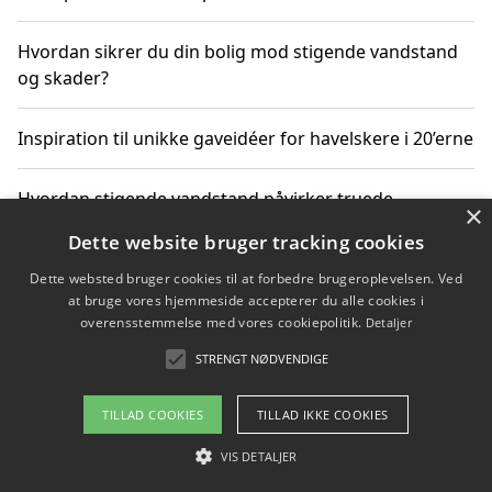
Hvordan sikrer du din bolig mod stigende vandstand
og skader?
Inspiration til unikke gaveidéer for havelskere i 20’erne
Hvordan stigende vandstand påvirker truede
×
dyrearter i Danmark
Dette website bruger tracking cookies
Dette websted bruger cookies til at forbedre brugeroplevelsen. Ved
Sådan vælger du de bedste vandrerygsække til
at bruge vores hjemmeside accepterer du alle cookies i
vandreture i Danmark
overensstemmelse med vores cookiepolitik.
Detaljer
STRENGT NØDVENDIGE
Copyright 2026 - Pilanto Aps
TILLAD COOKIES
TILLAD IKKE COOKIES
Om / kontakt
Blog
Betingelser
VIS DETALJER