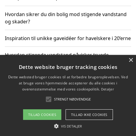
Hvordan sikrer du din bolig mod stigende vandstand
og skader?
Inspiration til unikke gaveidéer for havelskere i 20’erne
Hvordan stigende vandstand påvirker truede
×
dyrearter i Danmark
Dette website bruger tracking cookies
Dette websted bruger cookies til at forbedre brugeroplevelsen. Ved
Sådan vælger du de bedste vandrerygsække til
at bruge vores hjemmeside accepterer du alle cookies i
vandreture i Danmark
overensstemmelse med vores cookiepolitik.
Detaljer
STRENGT NØDVENDIGE
Copyright 2026 - Pilanto Aps
TILLAD COOKIES
TILLAD IKKE COOKIES
Om / kontakt
Blog
Betingelser
VIS DETALJER