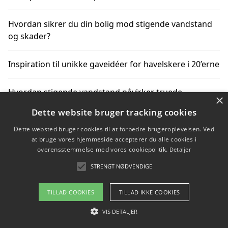
Hvordan sikrer du din bolig mod stigende vandstand
og skader?
Inspiration til unikke gaveidéer for havelskere i 20’erne
Hvordan stigende vandstand påvirker truede
×
dyrearter i Danmark
Dette website bruger tracking cookies
Dette websted bruger cookies til at forbedre brugeroplevelsen. Ved
Sådan vælger du de bedste vandrerygsække til
at bruge vores hjemmeside accepterer du alle cookies i
vandreture i Danmark
overensstemmelse med vores cookiepolitik.
Detaljer
STRENGT NØDVENDIGE
Copyright 2026 - Pilanto Aps
TILLAD COOKIES
TILLAD IKKE COOKIES
Om / kontakt
Blog
Betingelser
VIS DETALJER