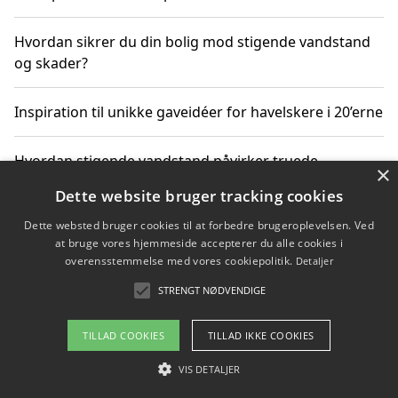
Hvordan sikrer du din bolig mod stigende vandstand
og skader?
Inspiration til unikke gaveidéer for havelskere i 20’erne
Hvordan stigende vandstand påvirker truede
×
dyrearter i Danmark
Dette website bruger tracking cookies
Dette websted bruger cookies til at forbedre brugeroplevelsen. Ved
Sådan vælger du de bedste vandrerygsække til
at bruge vores hjemmeside accepterer du alle cookies i
vandreture i Danmark
overensstemmelse med vores cookiepolitik.
Detaljer
STRENGT NØDVENDIGE
Copyright 2026 - Pilanto Aps
TILLAD COOKIES
TILLAD IKKE COOKIES
Om / kontakt
Blog
Betingelser
VIS DETALJER