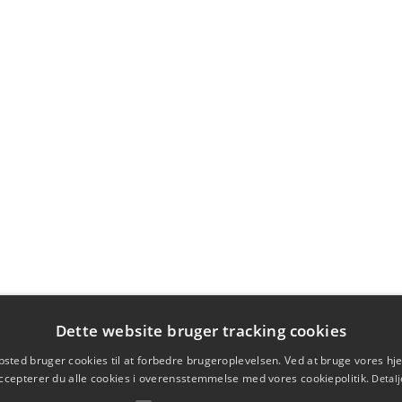
Dette website bruger tracking cookies
sted bruger cookies til at forbedre brugeroplevelsen. Ved at bruge vores 
ccepterer du alle cookies i overensstemmelse med vores cookiepolitik.
Detalj