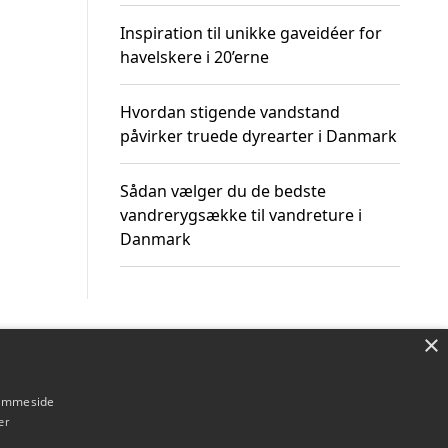
Inspiration til unikke gaveidéer for
havelskere i 20’erne
Hvordan stigende vandstand
påvirker truede dyrearter i Danmark
Sådan vælger du de bedste
vandrerygsække til vandreture i
Danmark
×
Om / kontakt
Blog
Betingelser
hjemmeside
er