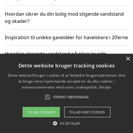
Hvordan sikrer du din bolig mod stigende vandstand
og skader?
Inspiration til unikke gaveidéer for havelskere i 20’erne
Hvordan stigende vandstand påvirker truede
×
dyrearter i Danmark
Dette website bruger tracking cookies
Dette websted bruger cookies til at forbedre brugeroplevelsen. Ved
Sådan vælger du de bedste vandrerygsække til
at bruge vores hjemmeside accepterer du alle cookies i
vandreture i Danmark
overensstemmelse med vores cookiepolitik.
Detaljer
STRENGT NØDVENDIGE
Copyright 2026 - Pilanto Aps
TILLAD COOKIES
TILLAD IKKE COOKIES
Om / kontakt
Blog
Betingelser
VIS DETALJER