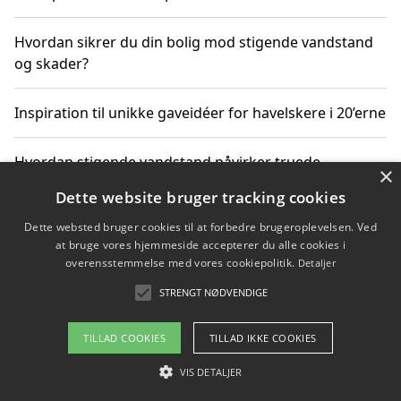
Hvordan sikrer du din bolig mod stigende vandstand
og skader?
Inspiration til unikke gaveidéer for havelskere i 20’erne
Hvordan stigende vandstand påvirker truede
×
dyrearter i Danmark
Dette website bruger tracking cookies
Dette websted bruger cookies til at forbedre brugeroplevelsen. Ved
Sådan vælger du de bedste vandrerygsække til
at bruge vores hjemmeside accepterer du alle cookies i
vandreture i Danmark
overensstemmelse med vores cookiepolitik.
Detaljer
STRENGT NØDVENDIGE
Copyright 2026 - Pilanto Aps
TILLAD COOKIES
TILLAD IKKE COOKIES
Om / kontakt
Blog
Betingelser
VIS DETALJER