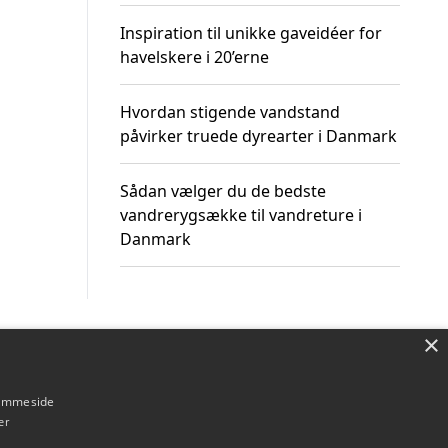
Inspiration til unikke gaveidéer for
havelskere i 20’erne
Hvordan stigende vandstand
påvirker truede dyrearter i Danmark
Sådan vælger du de bedste
vandrerygsække til vandreture i
Danmark
×
Om / kontakt
Blog
Betingelser
hjemmeside
er