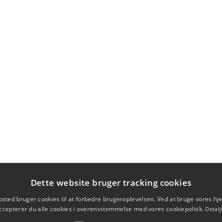
Dette website bruger tracking cookies
sted bruger cookies til at forbedre brugeroplevelsen. Ved at bruge vores 
ccepterer du alle cookies i overensstemmelse med vores cookiepolitik.
Detalj