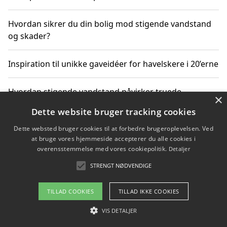
Hvordan sikrer du din bolig mod stigende vandstand
og skader?
Inspiration til unikke gaveidéer for havelskere i 20’erne
Hvordan stigende vandstand påvirker truede
×
dyrearter i Danmark
Dette website bruger tracking cookies
Dette websted bruger cookies til at forbedre brugeroplevelsen. Ved
Sådan vælger du de bedste vandrerygsække til
at bruge vores hjemmeside accepterer du alle cookies i
vandreture i Danmark
overensstemmelse med vores cookiepolitik.
Detaljer
STRENGT NØDVENDIGE
Copyright 2026 - Pilanto Aps
TILLAD COOKIES
TILLAD IKKE COOKIES
Om / kontakt
Blog
Betingelser
VIS DETALJER