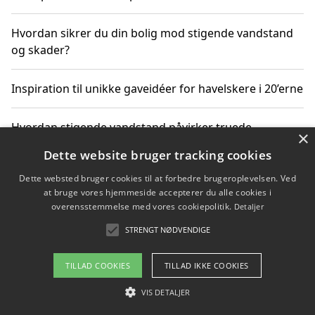
Hvordan sikrer du din bolig mod stigende vandstand
og skader?
Inspiration til unikke gaveidéer for havelskere i 20’erne
Hvordan stigende vandstand påvirker truede
×
dyrearter i Danmark
Dette website bruger tracking cookies
Dette websted bruger cookies til at forbedre brugeroplevelsen. Ved
Sådan vælger du de bedste vandrerygsække til
at bruge vores hjemmeside accepterer du alle cookies i
vandreture i Danmark
overensstemmelse med vores cookiepolitik.
Detaljer
STRENGT NØDVENDIGE
Copyright 2026 - Pilanto Aps
TILLAD COOKIES
TILLAD IKKE COOKIES
Om / kontakt
Blog
Betingelser
VIS DETALJER