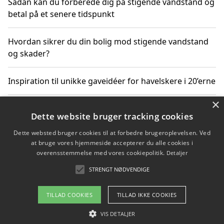
Sådan kan du forberede dig på stigende vandstand og
betal på et senere tidspunkt
Hvordan sikrer du din bolig mod stigende vandstand
og skader?
Inspiration til unikke gaveidéer for havelskere i 20’erne
×
Hvordan stigende vandstand påvirker truede
Dette website bruger tracking cookies
dyrearter i Danmark
Dette websted bruger cookies til at forbedre brugeroplevelsen. Ved
at bruge vores hjemmeside accepterer du alle cookies i
Sådan vælger du de bedste vandrerygsække til
overensstemmelse med vores cookiepolitik.
Detaljer
vandreture i Danmark
STRENGT NØDVENDIGE
TILLAD COOKIES
TILLAD IKKE COOKIES
Copyright 2026 - Pilanto Aps
VIS DETALJER
Om / kontakt
Blog
Betingelser