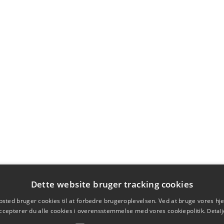
Dette website bruger tracking cookies
sted bruger cookies til at forbedre brugeroplevelsen. Ved at bruge vores 
ccepterer du alle cookies i overensstemmelse med vores cookiepolitik.
Detalj