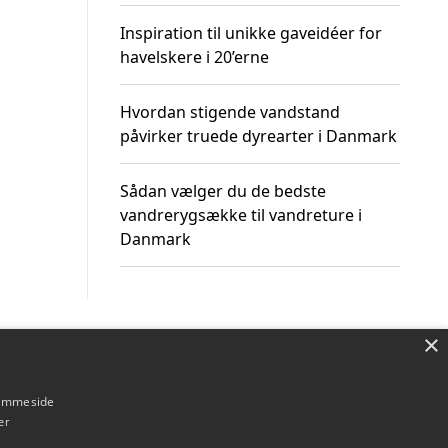
Inspiration til unikke gaveidéer for
havelskere i 20’erne
Hvordan stigende vandstand
påvirker truede dyrearter i Danmark
Sådan vælger du de bedste
vandrerygsække til vandreture i
Danmark
×
Om / kontakt
Blog
Betingelser
hjemmeside
er