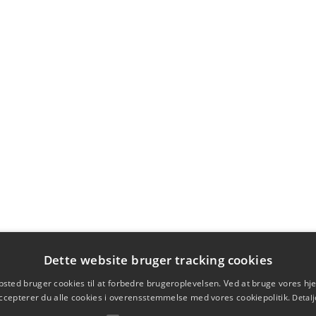
Dette website bruger tracking cookies
sted bruger cookies til at forbedre brugeroplevelsen. Ved at bruge vores 
ccepterer du alle cookies i overensstemmelse med vores cookiepolitik.
Detalj