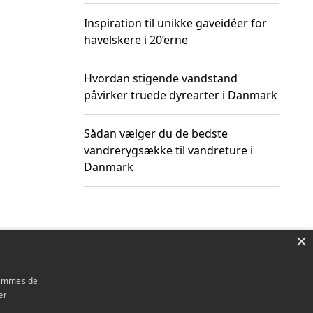
Inspiration til unikke gaveidéer for
havelskere i 20’erne
Hvordan stigende vandstand
påvirker truede dyrearter i Danmark
Sådan vælger du de bedste
vandrerygsække til vandreture i
Danmark
×
Om / kontakt
Blog
Betingelser
hjemmeside
er