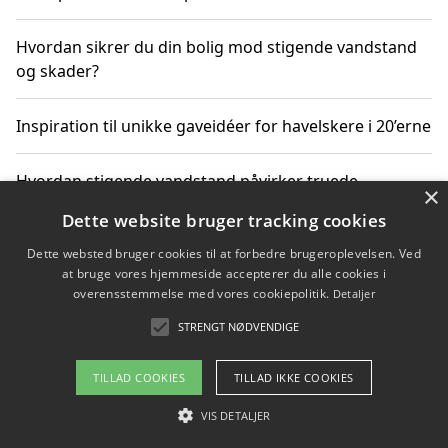
Hvordan sikrer du din bolig mod stigende vandstand
og skader?
Inspiration til unikke gaveidéer for havelskere i 20’erne
Hvordan stigende vandstand påvirker truede
×
dyrearter i Danmark
Dette website bruger tracking cookies
Dette websted bruger cookies til at forbedre brugeroplevelsen. Ved
Sådan vælger du de bedste vandrerygsække til
at bruge vores hjemmeside accepterer du alle cookies i
vandreture i Danmark
overensstemmelse med vores cookiepolitik.
Detaljer
STRENGT NØDVENDIGE
Copyright 2026 - Pilanto Aps
TILLAD COOKIES
TILLAD IKKE COOKIES
Om / kontakt
Blog
Betingelser
VIS DETALJER