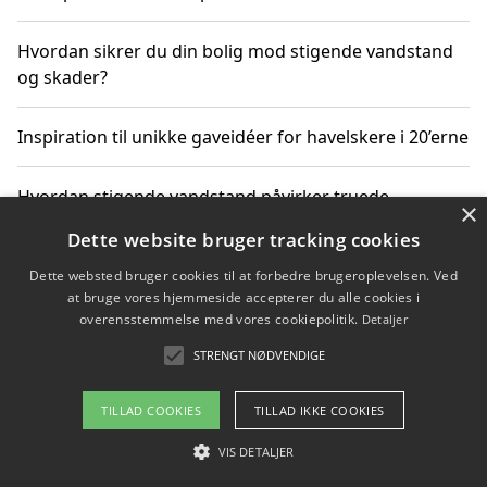
Hvordan sikrer du din bolig mod stigende vandstand
og skader?
Inspiration til unikke gaveidéer for havelskere i 20’erne
Hvordan stigende vandstand påvirker truede
×
dyrearter i Danmark
Dette website bruger tracking cookies
Dette websted bruger cookies til at forbedre brugeroplevelsen. Ved
Sådan vælger du de bedste vandrerygsække til
at bruge vores hjemmeside accepterer du alle cookies i
vandreture i Danmark
overensstemmelse med vores cookiepolitik.
Detaljer
STRENGT NØDVENDIGE
Copyright 2026 - Pilanto Aps
TILLAD COOKIES
TILLAD IKKE COOKIES
Om / kontakt
Blog
Betingelser
VIS DETALJER