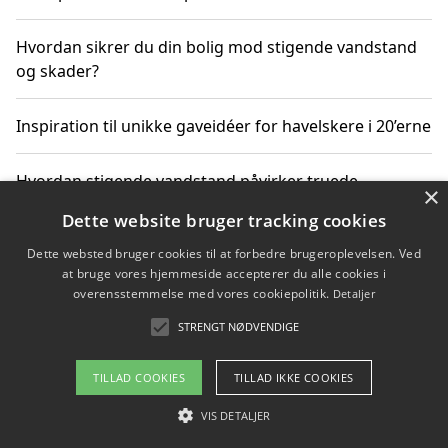
Hvordan sikrer du din bolig mod stigende vandstand
og skader?
Inspiration til unikke gaveidéer for havelskere i 20’erne
Hvordan stigende vandstand påvirker truede
×
dyrearter i Danmark
Dette website bruger tracking cookies
Dette websted bruger cookies til at forbedre brugeroplevelsen. Ved
Sådan vælger du de bedste vandrerygsække til
at bruge vores hjemmeside accepterer du alle cookies i
vandreture i Danmark
overensstemmelse med vores cookiepolitik.
Detaljer
STRENGT NØDVENDIGE
Copyright 2026 - Pilanto Aps
TILLAD COOKIES
TILLAD IKKE COOKIES
Om / kontakt
Blog
Betingelser
VIS DETALJER