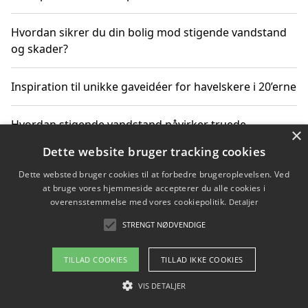
Hvordan sikrer du din bolig mod stigende vandstand
og skader?
Inspiration til unikke gaveidéer for havelskere i 20’erne
Hvordan stigende vandstand påvirker truede
×
dyrearter i Danmark
Dette website bruger tracking cookies
Dette websted bruger cookies til at forbedre brugeroplevelsen. Ved
Sådan vælger du de bedste vandrerygsække til
at bruge vores hjemmeside accepterer du alle cookies i
vandreture i Danmark
overensstemmelse med vores cookiepolitik.
Detaljer
STRENGT NØDVENDIGE
Copyright 2026 - Pilanto Aps
TILLAD COOKIES
TILLAD IKKE COOKIES
Om / kontakt
Blog
Betingelser
VIS DETALJER