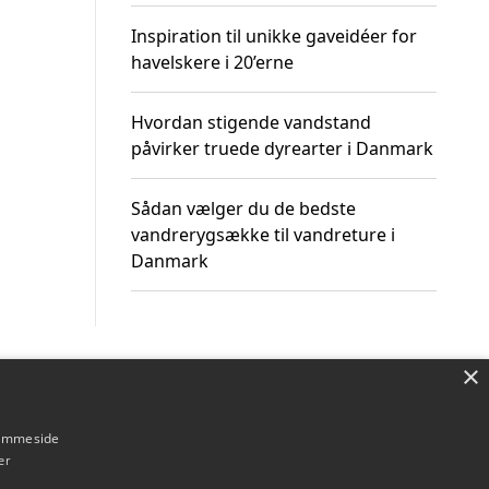
Inspiration til unikke gaveidéer for
havelskere i 20’erne
Hvordan stigende vandstand
påvirker truede dyrearter i Danmark
Sådan vælger du de bedste
vandrerygsække til vandreture i
Danmark
×
Om / kontakt
Blog
Betingelser
hjemmeside
er