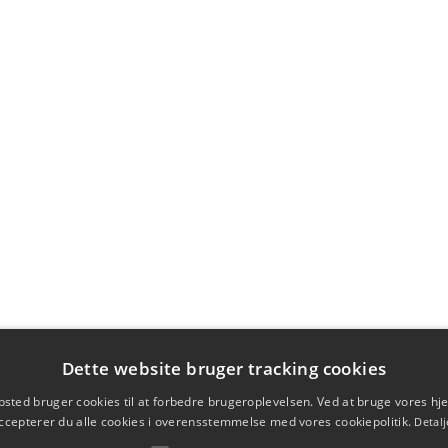
Dette website bruger tracking cookies
sted bruger cookies til at forbedre brugeroplevelsen. Ved at bruge vores 
ccepterer du alle cookies i overensstemmelse med vores cookiepolitik.
Detalj