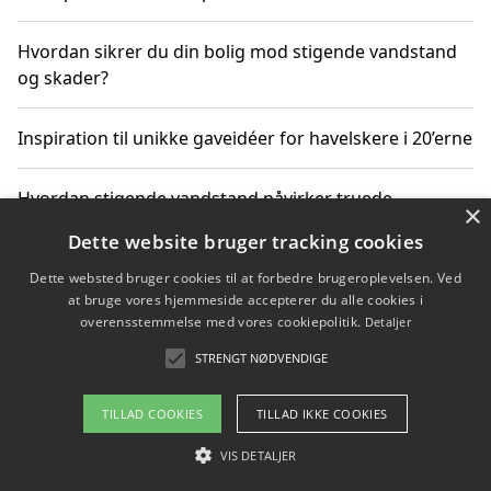
Hvordan sikrer du din bolig mod stigende vandstand
og skader?
Inspiration til unikke gaveidéer for havelskere i 20’erne
Hvordan stigende vandstand påvirker truede
×
dyrearter i Danmark
Dette website bruger tracking cookies
Dette websted bruger cookies til at forbedre brugeroplevelsen. Ved
Sådan vælger du de bedste vandrerygsække til
at bruge vores hjemmeside accepterer du alle cookies i
vandreture i Danmark
overensstemmelse med vores cookiepolitik.
Detaljer
STRENGT NØDVENDIGE
Copyright 2026 - Pilanto Aps
TILLAD COOKIES
TILLAD IKKE COOKIES
Om / kontakt
Blog
Betingelser
VIS DETALJER