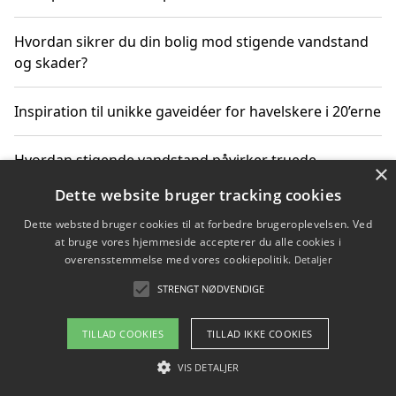
Hvordan sikrer du din bolig mod stigende vandstand
og skader?
Inspiration til unikke gaveidéer for havelskere i 20’erne
Hvordan stigende vandstand påvirker truede
×
dyrearter i Danmark
Dette website bruger tracking cookies
Dette websted bruger cookies til at forbedre brugeroplevelsen. Ved
Sådan vælger du de bedste vandrerygsække til
at bruge vores hjemmeside accepterer du alle cookies i
vandreture i Danmark
overensstemmelse med vores cookiepolitik.
Detaljer
STRENGT NØDVENDIGE
Copyright 2026 - Pilanto Aps
TILLAD COOKIES
TILLAD IKKE COOKIES
Om / kontakt
Blog
Betingelser
VIS DETALJER