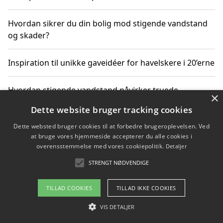
Hvordan sikrer du din bolig mod stigende vandstand
og skader?
Inspiration til unikke gaveidéer for havelskere i 20’erne
Hvordan stigende vandstand påvirker truede
×
dyrearter i Danmark
Dette website bruger tracking cookies
Dette websted bruger cookies til at forbedre brugeroplevelsen. Ved
Sådan vælger du de bedste vandrerygsække til
at bruge vores hjemmeside accepterer du alle cookies i
vandreture i Danmark
overensstemmelse med vores cookiepolitik.
Detaljer
STRENGT NØDVENDIGE
Copyright 2026 - Pilanto Aps
TILLAD COOKIES
TILLAD IKKE COOKIES
Om / kontakt
Blog
Betingelser
VIS DETALJER