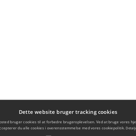
Dette website bruger tracking cookies
sted bruger cookies til at forbedre brugeroplevelsen. Ved at bruge vores 
ccepterer du alle cookies i overensstemmelse med vores cookiepolitik.
Detalj