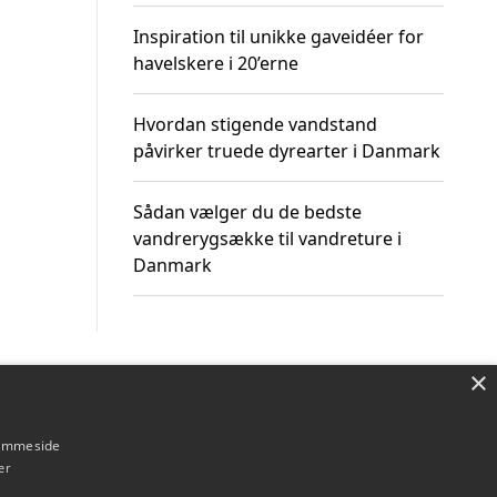
Inspiration til unikke gaveidéer for
havelskere i 20’erne
Hvordan stigende vandstand
påvirker truede dyrearter i Danmark
Sådan vælger du de bedste
vandrerygsække til vandreture i
Danmark
×
Om / kontakt
Blog
Betingelser
hjemmeside
er