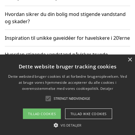
Hvordan sikrer du din bolig mod stigende vandstand
og skader?
Inspiration til unikke gaveidéer for havelskere i 20’erne
Hvordan stigende vandstand påvirker truede
×
dyrearter i Danmark
Dette website bruger tracking cookies
Dette websted bruger cookies til at forbedre brugeroplevelsen. Ved
Sådan vælger du de bedste vandrerygsække til
at bruge vores hjemmeside accepterer du alle cookies i
vandreture i Danmark
overensstemmelse med vores cookiepolitik.
Detaljer
STRENGT NØDVENDIGE
Copyright 2026 - Pilanto Aps
TILLAD COOKIES
TILLAD IKKE COOKIES
Om / kontakt
Blog
Betingelser
VIS DETALJER