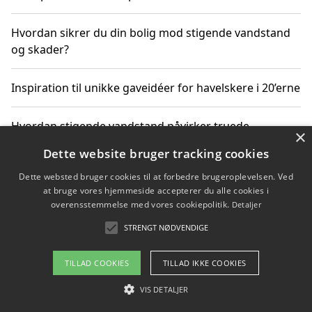
Hvordan sikrer du din bolig mod stigende vandstand
og skader?
Inspiration til unikke gaveidéer for havelskere i 20’erne
Hvordan stigende vandstand påvirker truede
×
dyrearter i Danmark
Dette website bruger tracking cookies
Dette websted bruger cookies til at forbedre brugeroplevelsen. Ved
Sådan vælger du de bedste vandrerygsække til
at bruge vores hjemmeside accepterer du alle cookies i
vandreture i Danmark
overensstemmelse med vores cookiepolitik.
Detaljer
STRENGT NØDVENDIGE
Copyright 2026 - Pilanto Aps
TILLAD COOKIES
TILLAD IKKE COOKIES
Om / kontakt
Blog
Betingelser
VIS DETALJER