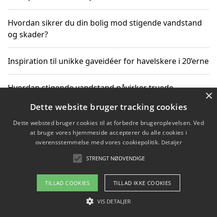
Hvordan sikrer du din bolig mod stigende vandstand
og skader?
Inspiration til unikke gaveidéer for havelskere i 20’erne
Hvordan stigende vandstand påvirker truede
×
dyrearter i Danmark
Dette website bruger tracking cookies
Dette websted bruger cookies til at forbedre brugeroplevelsen. Ved
Sådan vælger du de bedste vandrerygsække til
at bruge vores hjemmeside accepterer du alle cookies i
vandreture i Danmark
overensstemmelse med vores cookiepolitik.
Detaljer
STRENGT NØDVENDIGE
Copyright 2026 - Pilanto Aps
TILLAD COOKIES
TILLAD IKKE COOKIES
Om / kontakt
Blog
Betingelser
VIS DETALJER