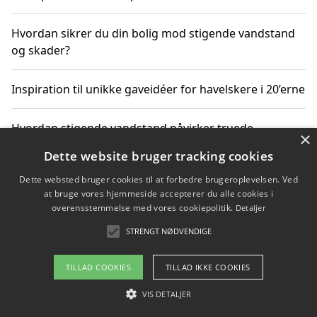
Hvordan sikrer du din bolig mod stigende vandstand
og skader?
Inspiration til unikke gaveidéer for havelskere i 20’erne
Hvordan stigende vandstand påvirker truede
×
dyrearter i Danmark
Dette website bruger tracking cookies
Dette websted bruger cookies til at forbedre brugeroplevelsen. Ved
Sådan vælger du de bedste vandrerygsække til
at bruge vores hjemmeside accepterer du alle cookies i
vandreture i Danmark
overensstemmelse med vores cookiepolitik.
Detaljer
STRENGT NØDVENDIGE
Copyright 2026 - Pilanto Aps
TILLAD COOKIES
TILLAD IKKE COOKIES
Om / kontakt
Blog
Betingelser
VIS DETALJER