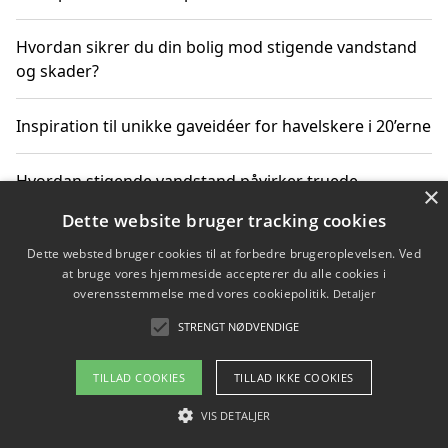
Hvordan sikrer du din bolig mod stigende vandstand
og skader?
Inspiration til unikke gaveidéer for havelskere i 20’erne
Hvordan stigende vandstand påvirker truede
×
dyrearter i Danmark
Dette website bruger tracking cookies
Dette websted bruger cookies til at forbedre brugeroplevelsen. Ved
Sådan vælger du de bedste vandrerygsække til
at bruge vores hjemmeside accepterer du alle cookies i
vandreture i Danmark
overensstemmelse med vores cookiepolitik.
Detaljer
STRENGT NØDVENDIGE
Copyright 2026 - Pilanto Aps
TILLAD COOKIES
TILLAD IKKE COOKIES
Om / kontakt
Blog
Betingelser
VIS DETALJER