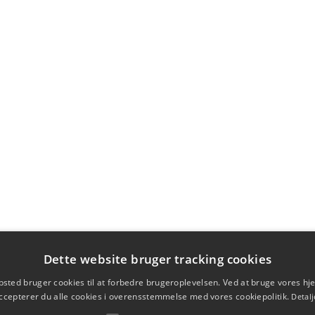
Dette website bruger tracking cookies
sted bruger cookies til at forbedre brugeroplevelsen. Ved at bruge vores 
ccepterer du alle cookies i overensstemmelse med vores cookiepolitik.
Detalj