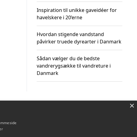
Inspiration til unikke gaveidéer for
havelskere i 20’erne
Hvordan stigende vandstand
påvirker truede dyrearter i Danmark
Sådan vælger du de bedste
vandrerygsække til vandreture i
Danmark
×
Om / kontakt
Blog
Betingelser
hjemmeside
er