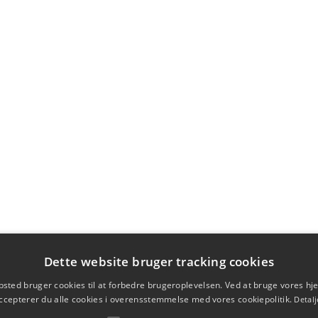
Dette website bruger tracking cookies
sted bruger cookies til at forbedre brugeroplevelsen. Ved at bruge vores 
ccepterer du alle cookies i overensstemmelse med vores cookiepolitik.
Detalj