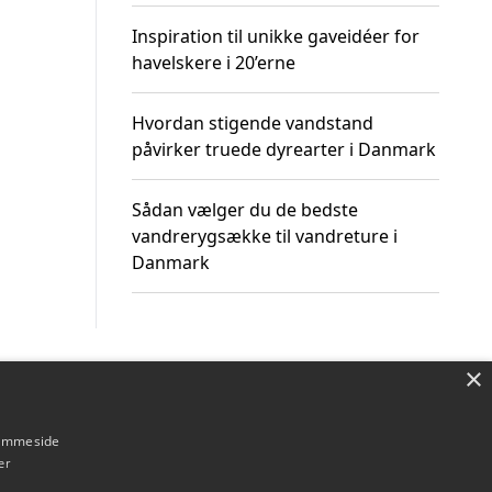
Inspiration til unikke gaveidéer for
havelskere i 20’erne
Hvordan stigende vandstand
påvirker truede dyrearter i Danmark
Sådan vælger du de bedste
vandrerygsække til vandreture i
Danmark
×
Om / kontakt
Blog
Betingelser
hjemmeside
er